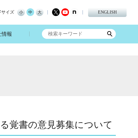
字サイズ
小
中
大
ENGLISH
社情報
する覚書の意見募集について