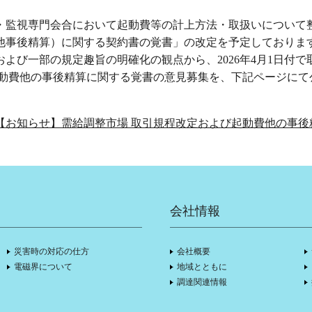
計・監視専門会合において起動費等の計上方法・取扱いについ
他事後精算）に関する契約書の覚書」の改定を予定しておりま
よび一部の規定趣旨の明確化の観点から、2026年4月1日付
起動費他の事後精算に関する覚書の意見募集を、下記ページにて
。
【お知らせ】需給調整市場 取引規程改定および起動費他の事後
会社情報
災害時の対応の仕方
会社概要
電磁界について
地域とともに
調達関連情報