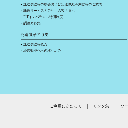
託送供給等の概要および託送供給等約款等のご案内
託送サービスをご利用の皆さまへ
FITインバランス特例制度
調整力募集
託送供給等収支
託送供給等収支
経営効率化への取り組み
ご利用にあたって
リンク集
ソ