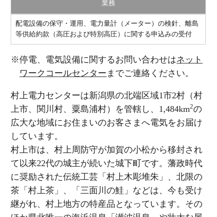
業務
配電設備の保守・運用、電力量計（メーター）の検針、離島
等供給約款（高圧および特別高圧）に関する申込みの受付
※停電、電気設備に関するお問い合わせは
ネット
ワークコールセンター
までご連絡ください。
村上電力センターは新潟県の北端区域1市2村（村
2
上市、関川村、粟島浦村）を管轄し、1,484km
の
広大な地域にお住まいのお客さまへ電気をお届け
しています。
村上市は、村上周防守が加賀の小松から移封され
て以来22代の城主が続いた城下町です。藩政時代
に奨励された伝統工芸「村上木彫堆朱」、北限の
茶「村上茶」、「三面川の鮭」などは、今も受け
継がれ、村上地方の特産品となっています。その