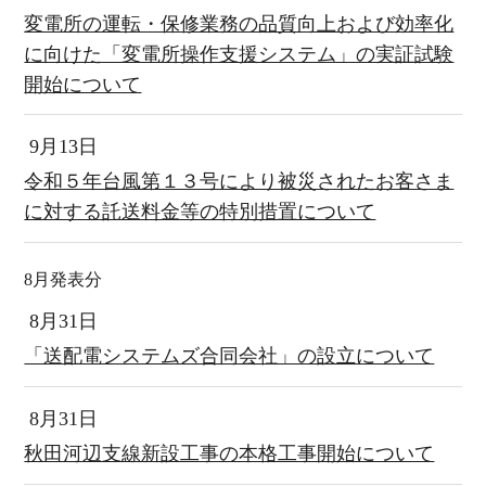
変電所の運転・保修業務の品質向上および効率化
に向けた「変電所操作支援システム」の実証試験
開始について
9月13日
令和５年台風第１３号により被災されたお客さま
に対する託送料金等の特別措置について
8月発表分
8月31日
「送配電システムズ合同会社」の設立について
8月31日
秋田河辺支線新設工事の本格工事開始について